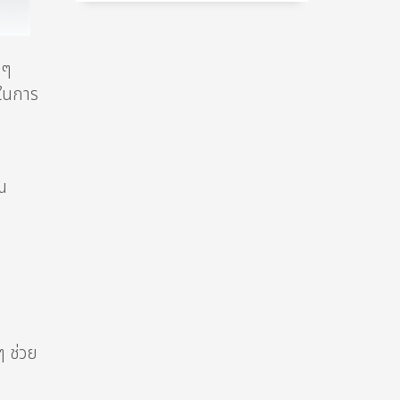
 ๆ
พในการ
ณ
ๆ ช่วย