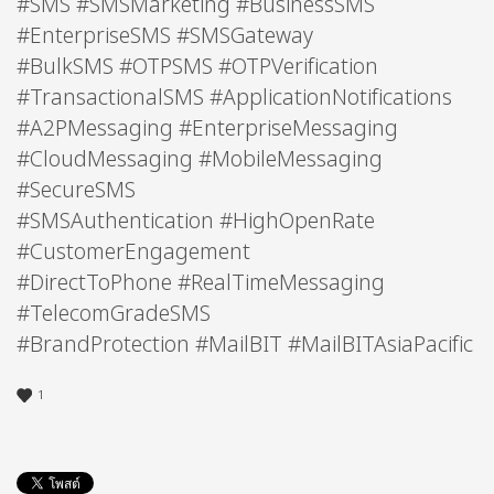
#SMS #SMSMarketing #BusinessSMS
#EnterpriseSMS #SMSGateway
#BulkSMS #OTPSMS #OTPVerification
#TransactionalSMS #ApplicationNotifications
#A2PMessaging #EnterpriseMessaging
#CloudMessaging #MobileMessaging
#SecureSMS
#SMSAuthentication #HighOpenRate
#CustomerEngagement
#DirectToPhone #RealTimeMessaging
#TelecomGradeSMS
#BrandProtection #MailBIT #MailBITAsiaPacific
1